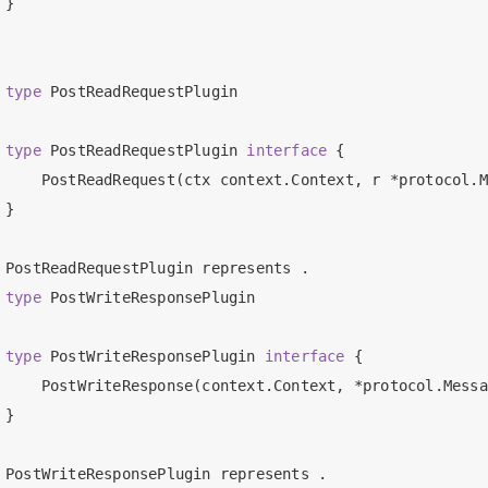
}

type
 PostReadRequestPlugin

type
 PostReadRequestPlugin 
interface
 {

    PostReadRequest(ctx context.Context, r *protocol.M
}

type
 PostWriteResponsePlugin

type
 PostWriteResponsePlugin 
interface
 {

    PostWriteResponse(context.Context, *protocol.Messa
}
